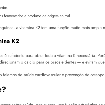
rdes.
s fermentados e produtos de origem animal.
guínea, a vitamina K2 tem uma função muito mais ampla n
mina K2
s é suficiente para obter toda a vitamina K necessária. Po
direcionam o cálcio para os ossos e dentes — e evitam que 
 falamos de saúde cardiovascular e prevenção de osteopo
e?
nversas sobre saúde, mas exerce uma função estratégica no 