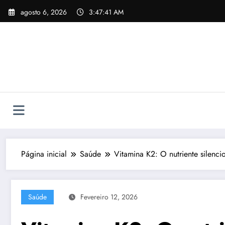
Pular
agosto 6, 2026
3:47:43 AM
para
o
conteúdo
Página inicial
Saúde
Vitamina K2: O nutriente silenci
Saúde
Fevereiro 12, 2026