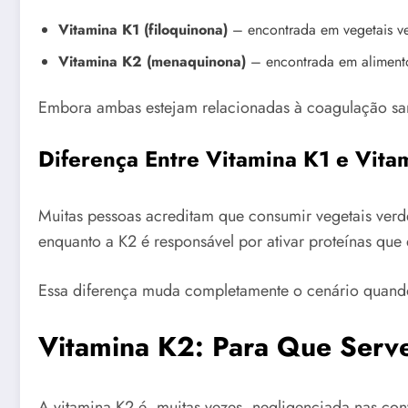
Vitamina K1 (filoquinona)
– encontrada em vegetais ve
Vitamina K2 (menaquinona)
– encontrada em alimento
Embora ambas estejam relacionadas à coagulação san
Diferença Entre Vitamina K1 e Vita
Muitas pessoas acreditam que consumir vegetais verde
enquanto a K2 é responsável por ativar proteínas que 
Essa diferença muda completamente o cenário quando
Vitamina K2: Para Que Serv
A vitamina K2 é, muitas vezes, negligenciada nas co