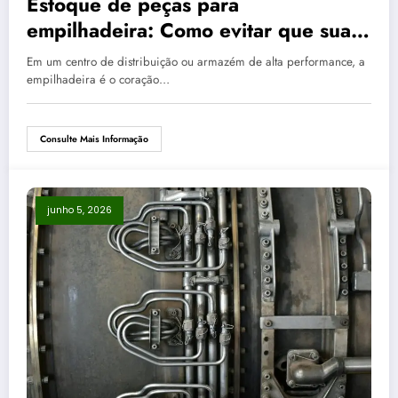
Estoque de peças para
empilhadeira: Como evitar que sua
empresa logística perca lucros
Em um centro de distribuição ou armazém de alta performance, a
empilhadeira é o coração…
Consulte Mais Informação
junho 5, 2026