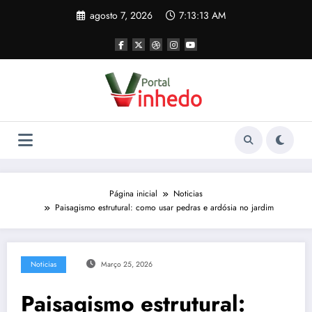
Pular
agosto 7, 2026
7:13:14 AM
para
o
conteúdo
Página inicial
Noticias
Paisagismo estrutural: como usar pedras e ardósia no jardim
Noticias
Março 25, 2026
Paisagismo estrutural: