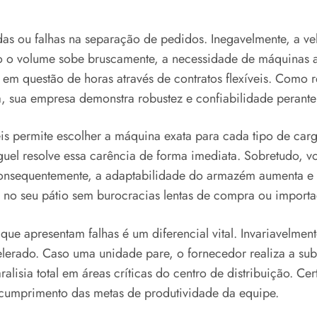
s ou falhas na separação de pedidos. Inegavelmente, a v
o o volume sobe bruscamente, a necessidade de máquinas a
o em questão de horas através de contratos flexíveis. Como
 sua empresa demonstra robustez e confiabilidade perante
s permite escolher a máquina exata para cada tipo de carga
uel resolve essa carência de forma imediata. Sobretudo, v
 Consequentemente, a adaptabilidade do armazém aumenta e
a no seu pátio sem burocracias lentas de compra ou importa
 que apresentam falhas é um diferencial vital. Invariavelme
erado. Caso uma unidade pare, o fornecedor realiza a subs
ralisia total em áreas críticas do centro de distribuição. C
 cumprimento das metas de produtividade da equipe.