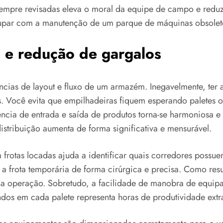
empre revisadas eleva o moral da equipe de campo e reduz 
cupar com a manutenção de um parque de máquinas obsolet
o e redução de gargalos
cias de layout e fluxo de um armazém. Inegavelmente, ter 
s. Você evita que empilhadeiras fiquem esperando paletes 
ia de entrada e saída de produtos torna-se harmoniosa e e
stribuição aumenta de forma significativa e mensurável.
m frotas locadas ajuda a identificar quais corredores possu
a frota temporária de forma cirúrgica e precisa. Como res
 na operação. Sobretudo, a facilidade de manobra de equi
os em cada palete representa horas de produtividade extr