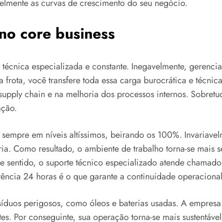
ielmente as curvas de crescimento do seu negócio.
no core business
 técnica especializada e constante. Inegavelmente, geren
 a frota, você transfere toda essa carga burocrática e técn
 supply chain e na melhoria dos processos internos. Sobret
ação.
e sempre em níveis altíssimos, beirando os 100%. Invariav
ia. Como resultado, o ambiente de trabalho torna-se mais 
e sentido, o suporte técnico especializado atende chamad
stência 24 horas é o que garante a continuidade operaciona
esíduos perigosos, como óleos e baterias usadas. A empres
tes. Por conseguinte, sua operação torna-se mais sustentáv