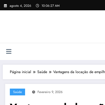
Pular
agosto 4, 2026
10:06:29 AM
para
o
conteúdo
Página inicial
Saúde
Vantagens da locação de empil
Saúde
Fevereiro 9, 2026