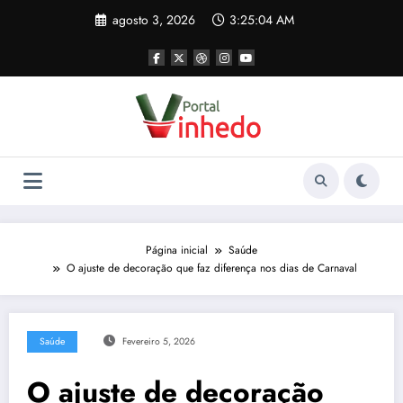
Pular
agosto 3, 2026
3:25:04 AM
para
o
conteúdo
Página inicial
Saúde
O ajuste de decoração que faz diferença nos dias de Carnaval
Saúde
Fevereiro 5, 2026
O ajuste de decoração