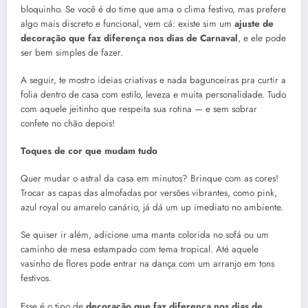
bloquinho. Se você é do time que ama o clima festivo, mas prefere
algo mais discreto e funcional, vem cá: existe sim um
ajuste de
decoração que faz diferença nos dias de Carnaval
, e ele pode
ser bem simples de fazer.
A seguir, te mostro ideias criativas e nada bagunceiras pra curtir a
folia dentro de casa com estilo, leveza e muita personalidade. Tudo
com aquele jeitinho que respeita sua rotina — e sem sobrar
confete no chão depois!
Toques de cor que mudam tudo
Quer mudar o astral da casa em minutos? Brinque com as cores!
Trocar as capas das almofadas por versões vibrantes, como pink,
azul royal ou amarelo canário, já dá um up imediato no ambiente.
Se quiser ir além, adicione uma manta colorida no sofá ou um
caminho de mesa estampado com tema tropical. Até aquele
vasinho de flores pode entrar na dança com um arranjo em tons
festivos.
Esse é o tipo de
decoração que faz diferença nos dias de