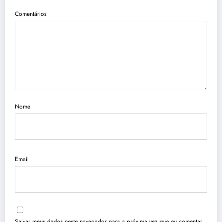
Comentários
Nome
Email
Salvar meus dados neste navegador para a próxima vez que eu comentar.