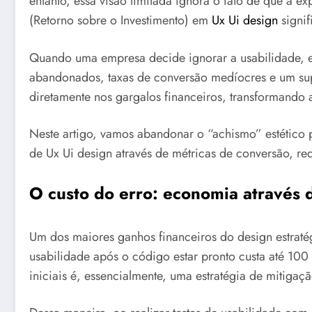
entanto, essa visão limitada ignora o fato de que a e
(Retorno sobre o Investimento) em
Ux Ui design
signif
Quando uma empresa decide ignorar a usabilidade, ela
abandonados, taxas de conversão medíocres e um supo
diretamente nos gargalos financeiros, transformando 
Neste artigo, vamos abandonar o “achismo” estético
de Ux Ui design através de métricas de conversão, red
O custo do erro: economia através 
Um dos maiores ganhos financeiros do design estrat
usabilidade após o código estar pronto custa até 100 
iniciais é, essencialmente, uma estratégia de mitigaçã