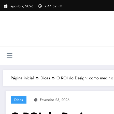
Pular
agosto 7, 2026
7:44:54 PM
para
o
conteúdo
Página inicial
Dicas
O ROI do Design: como medir o 
Dicas
Fevereiro 23, 2026