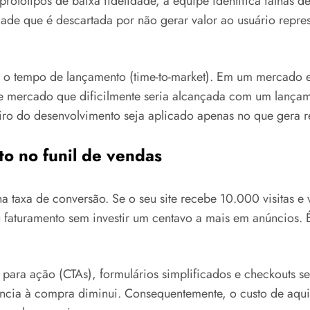
protótipos de baixa fidelidade, a equipe identifica falhas
ade que é descartada por não gerar valor ao usuário repre
z o tempo de lançamento (time-to-market). Em um mercado
e mercado que dificilmente seria alcançada com um lançam
eiro do desenvolvimento seja aplicado apenas no que gera r
to no funil de vendas
a taxa de conversão. Se o seu site recebe 10.000 visitas
 faturamento sem investir um centavo a mais em anúncios. É 
ra ação (CTAs), formulários simplificados e checkouts se
ncia à compra diminui. Consequentemente, o custo de aquisi