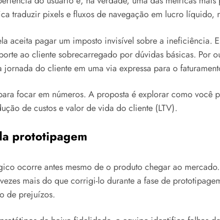
xperiência do usuário é, na verdade, uma das métricas mais p
ica traduzir pixels e fluxos de navegação em lucro líquido,
 aceita pagar um imposto invisível sobre a ineficiência. 
rte ao cliente sobrecarregado por dúvidas básicas. Por ou
a jornada do cliente em uma via expressa para o faturament
 para focar em números. A proposta é explorar como você 
ução de custos e valor de vida do cliente (LTV).
da prototipagem
égico ocorre antes mesmo de o produto chegar ao mercado. 
vezes mais do que corrigi-lo durante a fase de prototipagem
o de prejuízos.