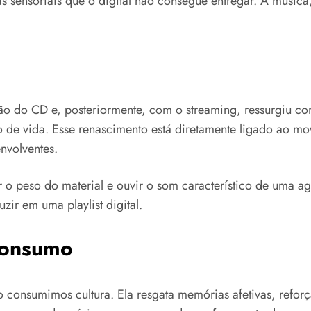
s sensoriais que o digital não consegue entregar. A música,
são do CD e, posteriormente, com o streaming, ressurgiu c
lo de vida. Esse renascimento está diretamente ligado ao m
nvolventes.
r o peso do material e ouvir o som característico de uma a
ir em uma playlist digital.
consumo
consumimos cultura. Ela resgata memórias afetivas, reforça