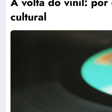
A volta do vinil: po
cultural