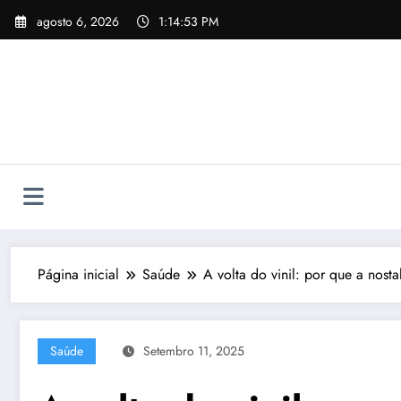
Pular
agosto 6, 2026
1:14:55 PM
para
o
conteúdo
Página inicial
Saúde
A volta do vinil: por que a nost
Saúde
Setembro 11, 2025