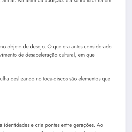
 afinal, vai além da audição: ela se transforma em
omo objeto de desejo. O que era antes considerado
ovimento de desaceleração cultural, em que
gulha deslizando no toca-discos são elementos que
 identidades e cria pontes entre gerações. Ao