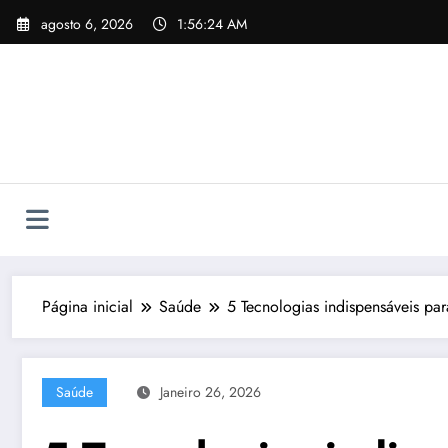
Pular
agosto 6, 2026
1:56:26 AM
para
o
conteúdo
Página inicial
Saúde
5 Tecnologias indispensáveis par
Saúde
Janeiro 26, 2026