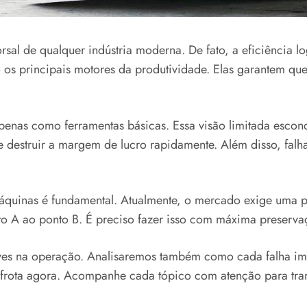
al de qualquer indústria moderna. De fato, a eficiência log
s principais motores da produtividade. Elas garantem que
penas como ferramentas básicas. Essa visão limitada escond
 destruir a margem de lucro rapidamente. Além disso, fal
áquinas é fundamental. Atualmente, o mercado exige uma po
to A ao ponto B. É preciso fazer isso com máxima preservaç
ves na operação. Analisaremos também como cada falha imp
 frota agora. Acompanhe cada tópico com atenção para tran