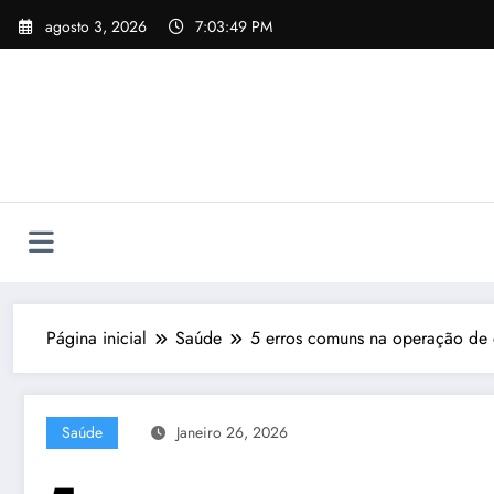
Pular
agosto 3, 2026
7:03:50 PM
para
o
conteúdo
Página inicial
Saúde
5 erros comuns na operação de 
Saúde
Janeiro 26, 2026