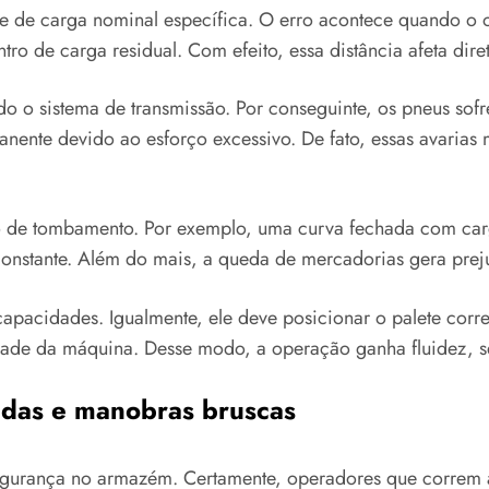
de carga nominal específica. O erro acontece quando o op
ro de carga residual. Com efeito, essa distância afeta dire
o o sistema de transmissão. Por conseguinte, os pneus sof
ente devido ao esforço excessivo. De fato, essas avarias
co de tombamento. Por exemplo, uma curva fechada com carg
 constante. Além do mais, a queda de mercadorias gera preju
capacidades. Igualmente, ele deve posicionar o palete corr
dade da máquina. Desse modo, a operação ganha fluidez, s
das e manobras bruscas
segurança no armazém. Certamente, operadores que correm 