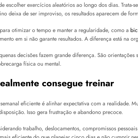
e escolher exercícios aleatórios ao longo dos dias. Trata-se
eino deixa de ser improviso, os resultados aparecem de form
 para otimizar o tempo e manter a regularidade, como a
bic
mento em si não garante resultados. A diferença está na o
uenas decisões fazem grande diferença. São orientações sim
obrecarga física ou mental.
realmente consegue treinar
o semanal eficiente é alinhar expectativa com a realidade. 
disposição. Isso gera frustração e abandono precoce.
onsiderando trabalho, deslocamentos, compromissos pessoais
mais eficiente do que planejar cinco dias e não cumprir n