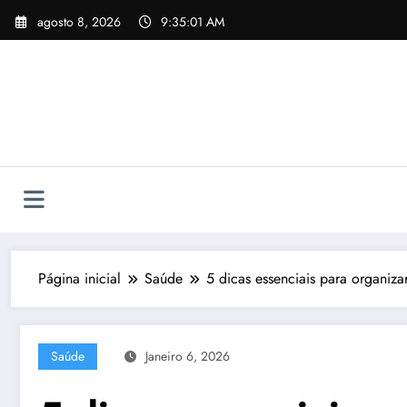
Pular
agosto 8, 2026
9:35:03 AM
para
o
conteúdo
Página inicial
Saúde
5 dicas essenciais para organiza
Saúde
Janeiro 6, 2026