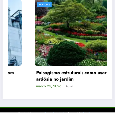
NOTICIAS
Paisagismo estrutural: como usar pedras e
ardósia no jardim
março 25, 2026
Admin
Um site elaborado por
Portal Hortolândia
| Powered By
SpiceThemes