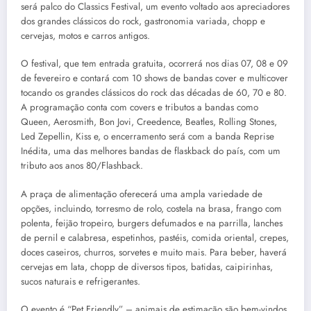
será palco do Classics Festival, um evento voltado aos apreciadores
dos grandes clássicos do rock, gastronomia variada, chopp e
cervejas, motos e carros antigos.
O festival, que tem entrada gratuita, ocorrerá nos dias 07, 08 e 09
de fevereiro e contará com 10 shows de bandas cover e multicover
tocando os grandes clássicos do rock das décadas de 60, 70 e 80.
A programação conta com covers e tributos a bandas como
Queen, Aerosmith, Bon Jovi, Creedence, Beatles, Rolling Stones,
Led Zepellin, Kiss e, o encerramento será com a banda Reprise
Inédita, uma das melhores bandas de flaskback do país, com um
tributo aos anos 80/Flashback.
A praça de alimentação oferecerá uma ampla variedade de
opções, incluindo, torresmo de rolo, costela na brasa, frango com
polenta, feijão tropeiro, burgers defumados e na parrilla, lanches
de pernil e calabresa, espetinhos, pastéis, comida oriental, crepes,
doces caseiros, churros, sorvetes e muito mais. Para beber, haverá
cervejas em lata, chopp de diversos tipos, batidas, caipirinhas,
sucos naturais e refrigerantes.
O evento é “Pet Friendly” – animais de estimação são bem-vindos