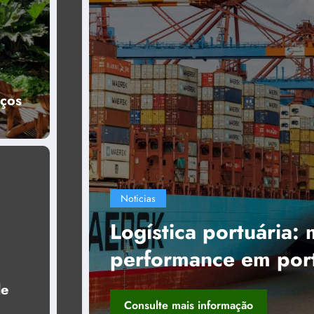
aços
Noticias
Logística portuária: mo
performance em portos
de
Consulte mais informação