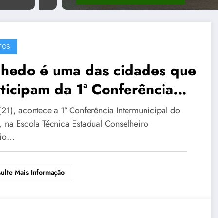
TOS
nhedo é uma das cidades que
ticipam da 1ª Conferência
ermunicipal do Clima
(21), acontece a 1ª Conferência Intermunicipal do
, na Escola Técnica Estadual Conselheiro
nio…
ulte Mais Informação