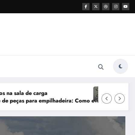
Sinais de que o sistema hidráulico pre
: Como evitar que sua empresa logística perca lucros