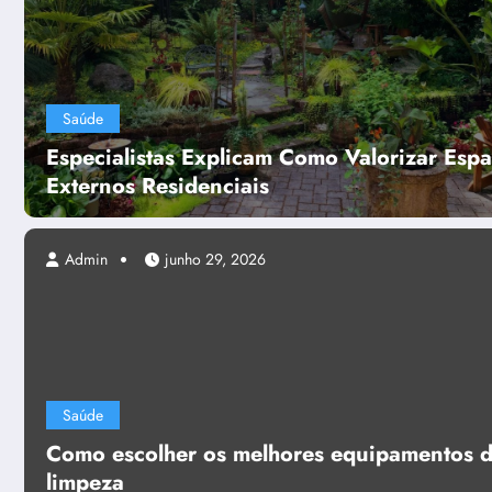
Saúde
Especialistas Explicam Como Valorizar Esp
Externos Residenciais
Admin
junho 29, 2026
ta: como saber se você tem
s (ou de menos)
Saúde
Como escolher os melhores equipamentos 
limpeza