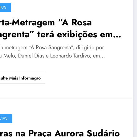
TOS
rta-Metragem “A Rosa
grenta” terá exibições em
mpinas através da Mostra
ta-metragem "A Rosa Sangrenta", dirigido por
 Cenarte
a Melo, Daniel Dias e Leonardo Tardivo, em…
ulte Mais Informação
CIAS
as na Praça Aurora Sudário