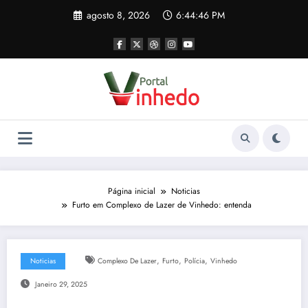
Pular
agosto 8, 2026
6:44:47 PM
para
o
conteúdo
Página inicial
Noticias
Furto em Complexo de Lazer de Vinhedo: entenda
,
,
,
Noticias
Complexo De Lazer
Furto
Polícia
Vinhedo
Janeiro 29, 2025