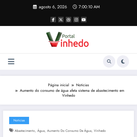
Pular
agosto 6, 2026
7:00:10 AM
para
o
conteúdo
Página inicial
Noticias
Aumento do consumo de água afeta sistema de abastecimento em
Vinhedo
Noticias
,
,
,
Abastecimento
Água
Aumento Do Consumo De Água
Vinhedo