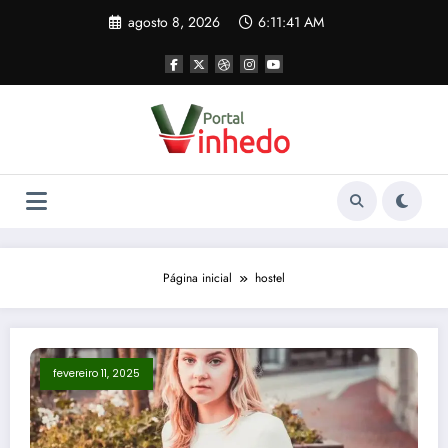
Pular
agosto 8, 2026
6:11:41 AM
para
o
conteúdo
Página inicial
hostel
fevereiro 11, 2025