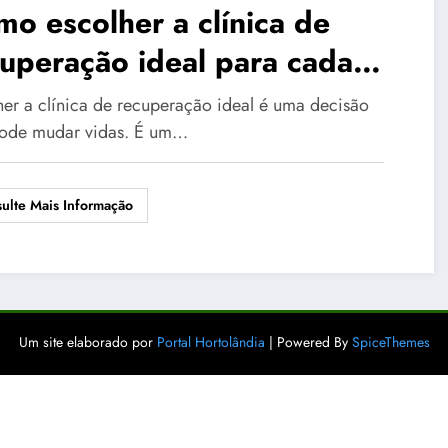
o escolher a clínica de
uperação ideal para cada
so
her a clínica de recuperação ideal é uma decisão
ode mudar vidas. É um…
ulte Mais Informação
Um site elaborado por
Portal Hortolândia
| Powered By
SpiceThemes